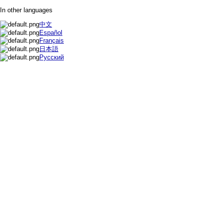
In other languages
中文
Español
Français
日本語
Русский