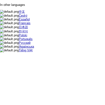
In other languages
中文
Český
Español
Français
日本語
한국어
Polski
Português
Русский
Українська
Tiếng Việt