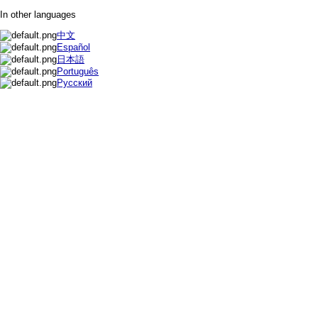
In other languages
中文
Español
日本語
Português
Русский