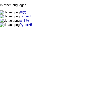
In other languages
中文
Español
日本語
Русский