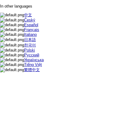
In other languages
中文
Český
Español
Français
Italiano
日本語
한국어
Polski
Русский
Українська
Tiếng Việt
繁體中文