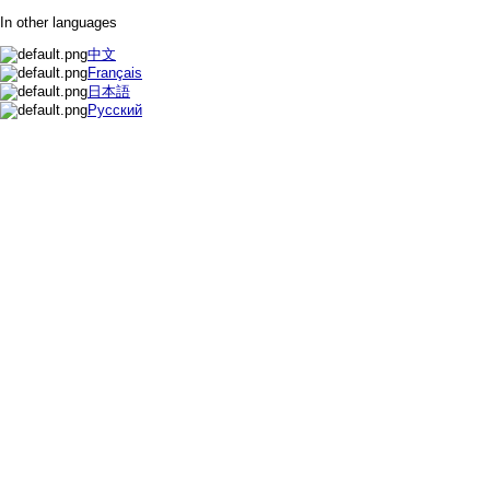
In other languages
中文
Français
日本語
Русский