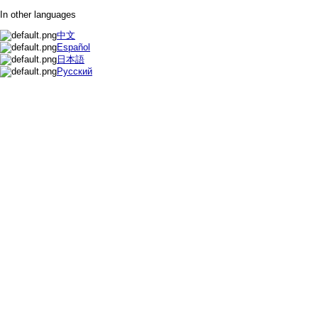
In other languages
中文
Español
日本語
Русский