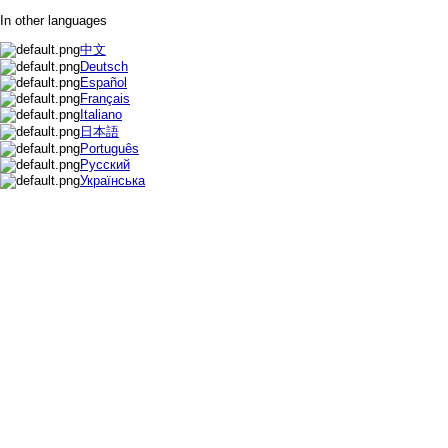
In other languages
中文
Deutsch
Español
Français
Italiano
日本語
Português
Русский
Українська