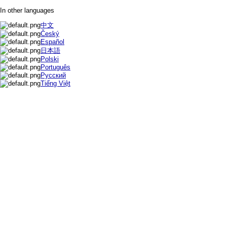
In other languages
中文
Český
Español
日本語
Polski
Português
Русский
Tiếng Việt