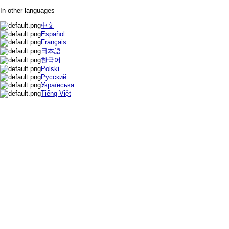
In other languages
中文
Español
Français
日本語
한국어
Polski
Русский
Українська
Tiếng Việt