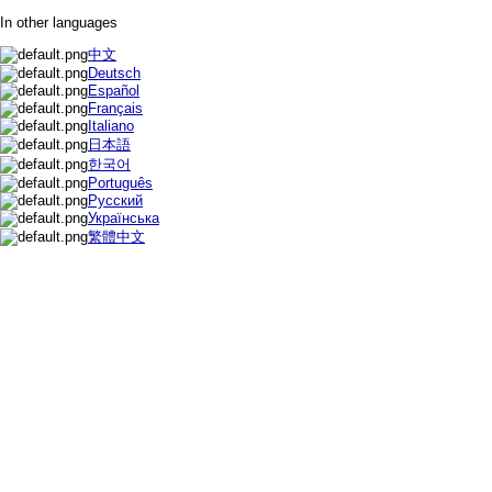
In other languages
中文
Deutsch
Español
Français
Italiano
日本語
한국어
Português
Русский
Українська
繁體中文