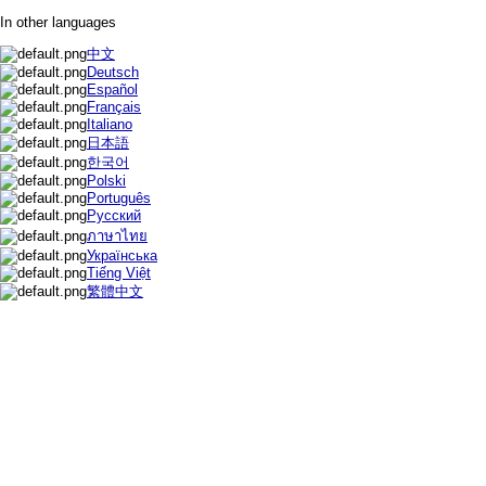
In other languages
中文
Deutsch
Español
Français
Italiano
日本語
한국어
Polski
Português
Русский
ภาษาไทย
Українська
Tiếng Việt
繁體中文