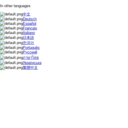
In other languages
中文
Deutsch
Español
Français
Italiano
日本語
한국어
Português
Русский
ภาษาไทย
Українська
繁體中文