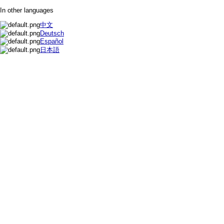
In other languages
中文
Deutsch
Español
日本語