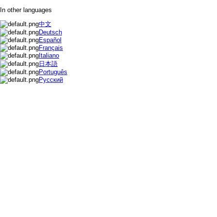
In other languages
中文
Deutsch
Español
Français
Italiano
日本語
Português
Русский