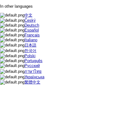
In other languages
中文
Český
Deutsch
Español
Français
Italiano
日本語
한국어
Polski
Português
Русский
ภาษาไทย
Українська
繁體中文