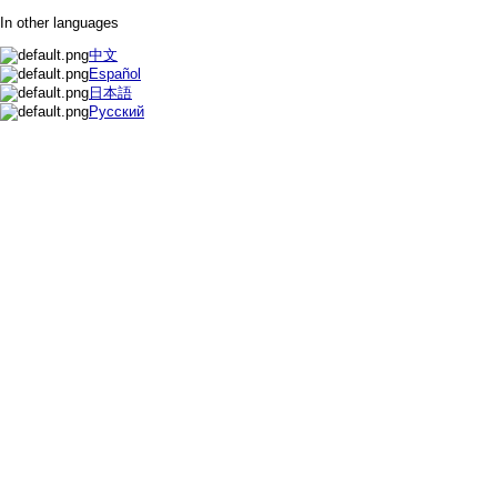
In other languages
中文
Español
日本語
Русский