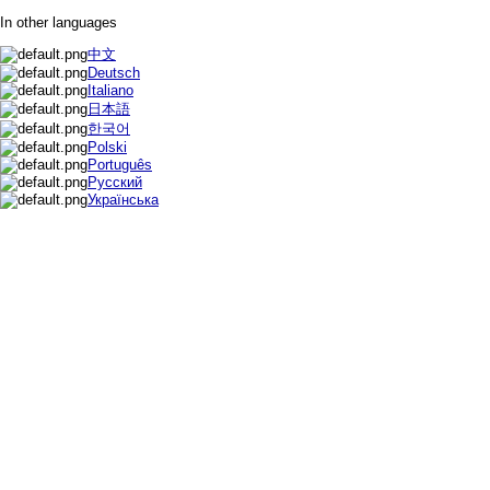
In other languages
中文
Deutsch
Italiano
日本語
한국어
Polski
Português
Русский
Українська