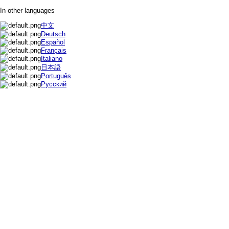
In other languages
中文
Deutsch
Español
Français
Italiano
日本語
Português
Русский