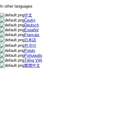
In other languages
中文
Český
Deutsch
Español
Français
日本語
한국어
Polski
Português
Tiếng Việt
繁體中文