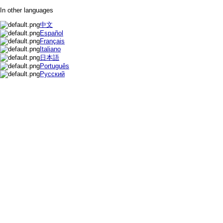
In other languages
中文
Español
Français
Italiano
日本語
Português
Русский