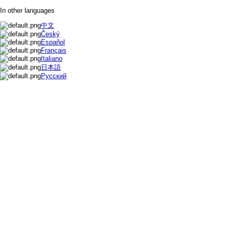
In other languages
中文
Český
Español
Français
Italiano
日本語
Русский