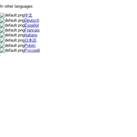
In other languages
中文
Deutsch
Español
Français
Italiano
日本語
Polski
Русский