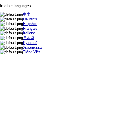
In other languages
中文
Deutsch
Español
Français
Italiano
日本語
Русский
Українська
Tiếng Việt