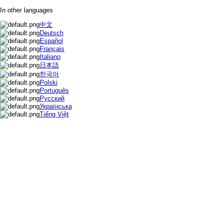
In other languages
中文
Deutsch
Español
Français
Italiano
日本語
한국어
Polski
Português
Русский
Українська
Tiếng Việt