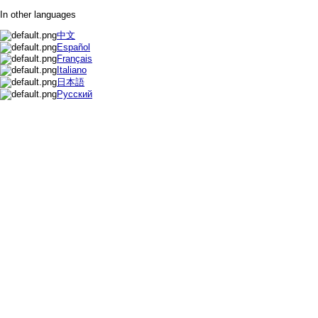
In other languages
中文
Español
Français
Italiano
日本語
Русский