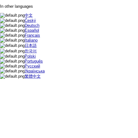
In other languages
中文
Český
Deutsch
Español
Français
Italiano
日本語
한국어
Polski
Português
Русский
Українська
繁體中文