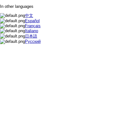
In other languages
中文
Español
Français
Italiano
日本語
Русский