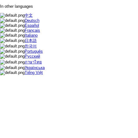
In other languages
中文
Deutsch
Español
Français
Italiano
日本語
한국어
Português
Русский
ภาษาไทย
Українська
Tiếng Việt