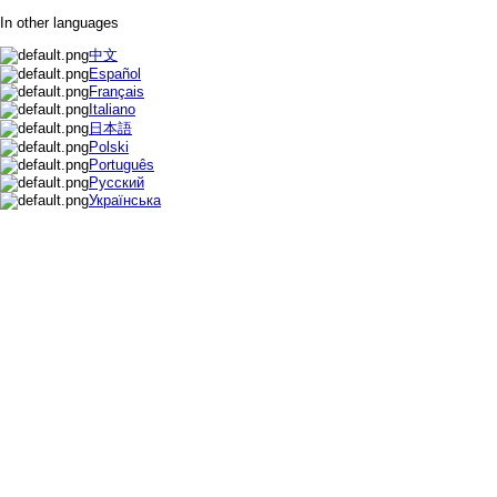
In other languages
中文
Español
Français
Italiano
日本語
Polski
Português
Русский
Українська