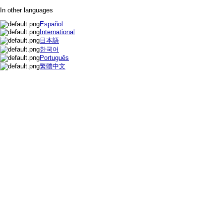
In other languages
Español
International
日本語
한국어
Português
繁體中文