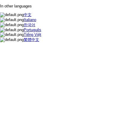
In other languages
中文
Italiano
한국어
Português
Tiếng Việt
繁體中文