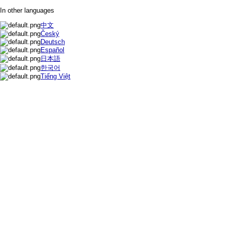
In other languages
中文
Český
Deutsch
Español
日本語
한국어
Tiếng Việt