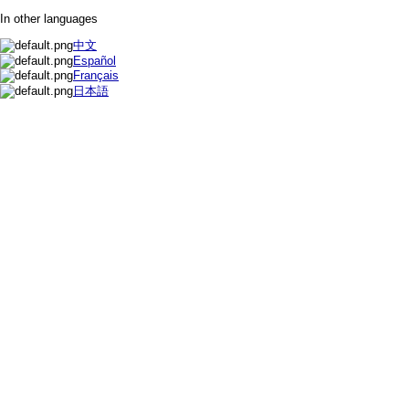
In other languages
中文
Español
Français
日本語