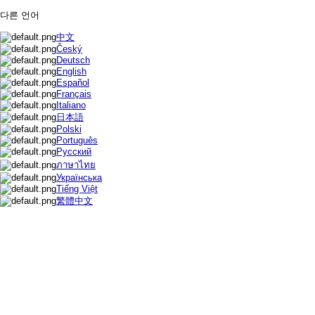
다른 언어
中文
Český
Deutsch
English
Español
Français
Italiano
日本語
Polski
Português
Русский
ภาษาไทย
Українська
Tiếng Việt
繁體中文