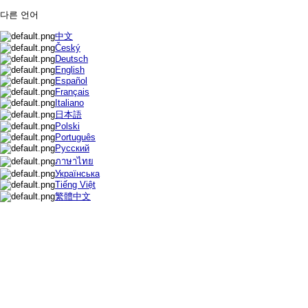
다른 언어
中文
Český
Deutsch
English
Español
Français
Italiano
日本語
Polski
Português
Русский
ภาษาไทย
Українська
Tiếng Việt
繁體中文