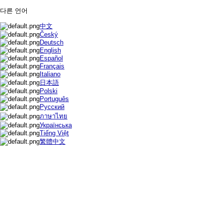
다른 언어
中文
Český
Deutsch
English
Español
Français
Italiano
日本語
Polski
Português
Русский
ภาษาไทย
Українська
Tiếng Việt
繁體中文