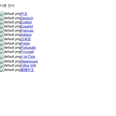
다른 언어
中文
Deutsch
English
Español
Français
Italiano
日本語
Polski
Português
Русский
ภาษาไทย
Українська
Tiếng Việt
繁體中文