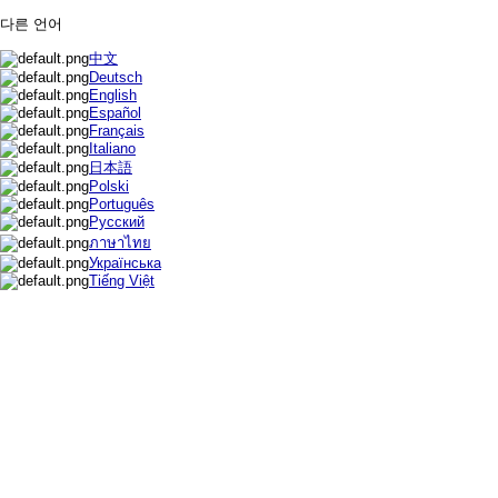
다른 언어
中文
Deutsch
English
Español
Français
Italiano
日本語
Polski
Português
Русский
ภาษาไทย
Українська
Tiếng Việt