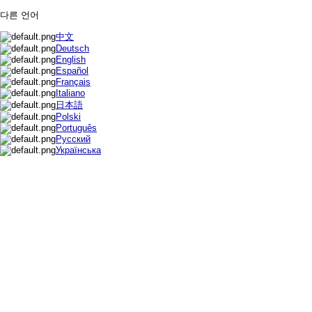
다른 언어
中文
Deutsch
English
Español
Français
Italiano
日本語
Polski
Português
Русский
Українська