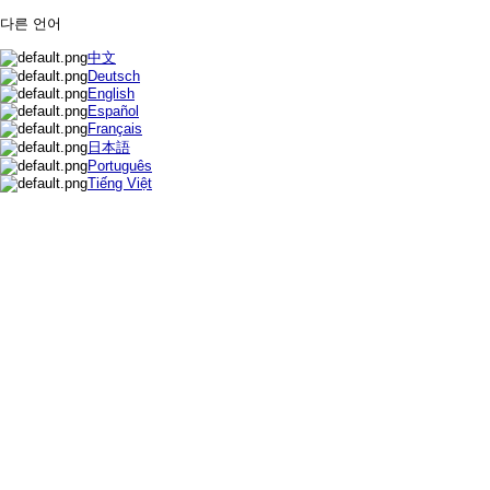
다른 언어
中文
Deutsch
English
Español
Français
日本語
Português
Tiếng Việt