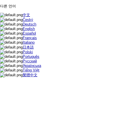
다른 언어
中文
Český
Deutsch
English
Español
Français
Italiano
日本語
Polski
Português
Русский
Українська
Tiếng Việt
繁體中文