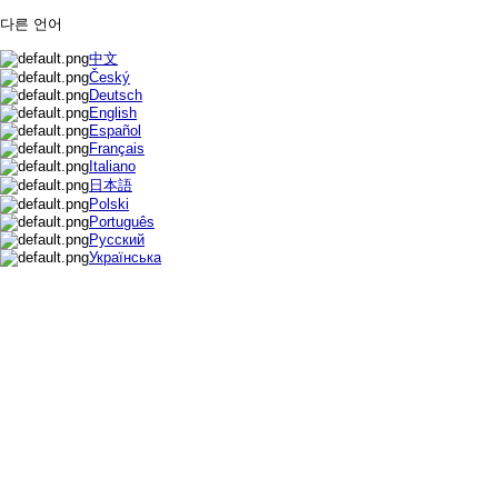
다른 언어
中文
Český
Deutsch
English
Español
Français
Italiano
日本語
Polski
Português
Русский
Українська