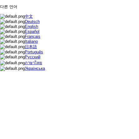
다른 언어
中文
Deutsch
English
Español
Français
Italiano
日本語
Português
Русский
ภาษาไทย
Українська