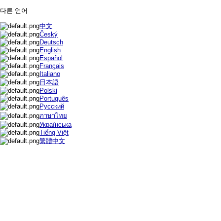
다른 언어
中文
Český
Deutsch
English
Español
Français
Italiano
日本語
Polski
Português
Русский
ภาษาไทย
Українська
Tiếng Việt
繁體中文