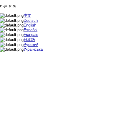
다른 언어
中文
Deutsch
English
Español
Français
日本語
Русский
Українська