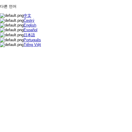
다른 언어
中文
Český
English
Español
日本語
Português
Tiếng Việt