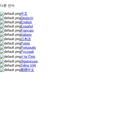
다른 언어
中文
Deutsch
English
Español
Français
Italiano
日本語
Polski
Português
Русский
ภาษาไทย
Українська
Tiếng Việt
繁體中文