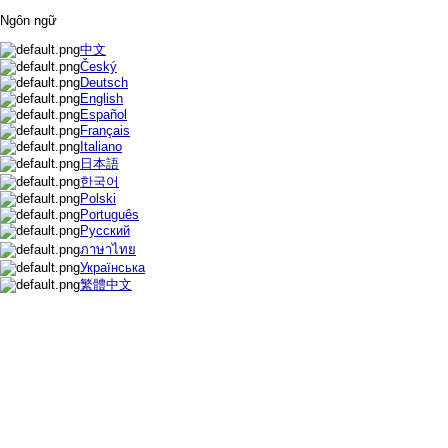
Ngôn ngữ
中文
Český
Deutsch
English
Español
Français
Italiano
日本語
한국어
Polski
Português
Русский
ภาษาไทย
Українська
繁體中文