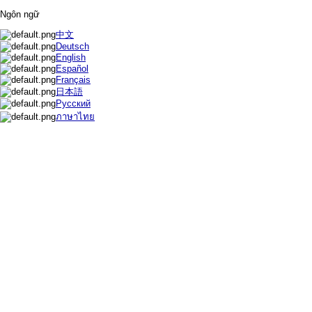
Ngôn ngữ
中文
Deutsch
English
Español
Français
日本語
Русский
ภาษาไทย